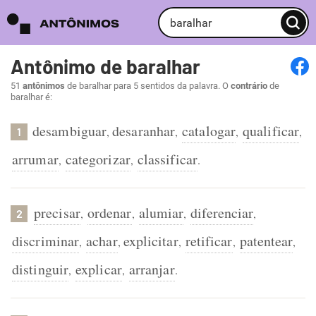
Antônimo de baralhar
51
antônimos
de baralhar para 5 sentidos da palavra. O
contrário
de
baralhar é:
desambiguar
desaranhar
catalogar
qualificar
,
,
,
,
1
arrumar
categorizar
classificar
,
,
.
precisar
ordenar
alumiar
diferenciar
,
,
,
,
2
discriminar
achar
explicitar
retificar
patentear
,
,
,
,
,
distinguir
explicar
arranjar
,
,
.