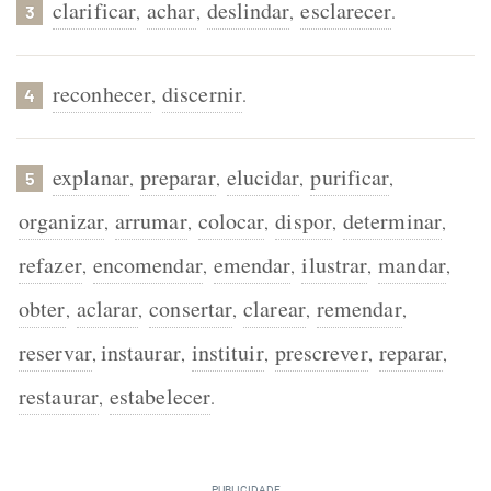
clarificar
achar
deslindar
esclarecer
,
,
,
.
3
reconhecer
discernir
,
.
4
explanar
preparar
elucidar
purificar
,
,
,
,
5
organizar
arrumar
colocar
dispor
determinar
,
,
,
,
,
refazer
encomendar
emendar
ilustrar
mandar
,
,
,
,
,
obter
aclarar
consertar
clarear
remendar
,
,
,
,
,
reservar
instaurar
instituir
prescrever
reparar
,
,
,
,
,
restaurar
estabelecer
,
.