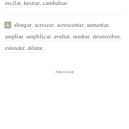
oscilar
hesitar
cambalear
,
,
.
alongar
acrescer
acrescentar
aumentar
,
,
,
,
4
ampliar
amplificar
avultar
medrar
desenvolver
,
,
,
,
,
estender
dilatar
,
.