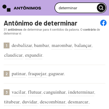
Antônimo de determinar
31
antônimos
de determinar para 4 sentidos da palavra. O
contrário
de
determinar é:
desbalizar
bambar
marombar
balançar
,
,
,
,
1
claudicar
expandir
,
.
patinar
fraquejar
gaguear
,
,
.
2
vacilar
flutuar
canguinhar
indeterminar
,
,
,
,
3
titubear
duvidar
descombinar
desmarcar
,
,
,
,