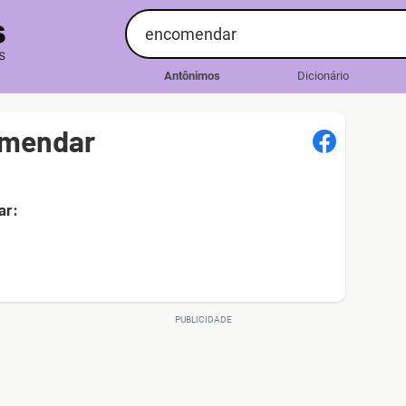
Antônimos
Dicionário
omendar
ar: