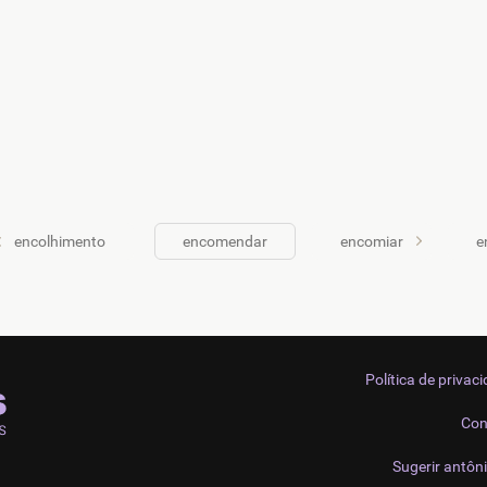
encolhimento
encomendar
encomiar
e
Política de privac
Con
Sugerir antôn