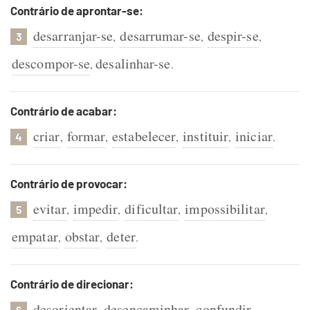
Contrário de aprontar-se:
desarranjar-se
desarrumar-se
despir-se
,
,
,
3
descompor-se
desalinhar-se
,
.
Contrário de acabar:
criar
formar
estabelecer
instituir
iniciar
,
,
,
,
.
4
Contrário de provocar:
evitar
impedir
dificultar
impossibilitar
,
,
,
,
5
empatar
obstar
deter
,
,
.
Contrário de direcionar:
desorientar
desencaminhar
confundir
,
,
,
6