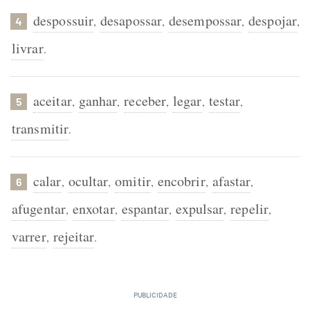
despossuir
desapossar
desempossar
despojar
,
,
,
,
4
livrar
.
aceitar
ganhar
receber
legar
testar
,
,
,
,
,
5
transmitir
.
calar
ocultar
omitir
encobrir
afastar
,
,
,
,
,
6
afugentar
enxotar
espantar
expulsar
repelir
,
,
,
,
,
varrer
rejeitar
,
.