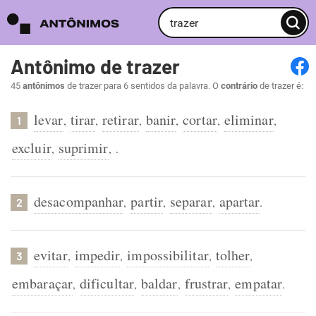
Antônimo de trazer
45
antônimos
de trazer para 6 sentidos da palavra. O
contrário
de trazer é:
levar
tirar
retirar
banir
cortar
eliminar
,
,
,
,
,
,
1
excluir
suprimir
,
,
.
desacompanhar
partir
separar
apartar
,
,
,
.
2
evitar
impedir
impossibilitar
tolher
,
,
,
,
3
embaraçar
dificultar
baldar
frustrar
empatar
,
,
,
,
.