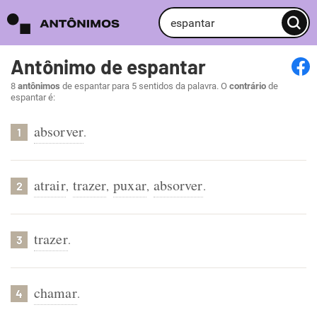
Antônimo de espantar
8
antônimos
de espantar para 5 sentidos da palavra. O
contrário
de
espantar é:
absorver
.
1
atrair
trazer
puxar
absorver
,
,
,
.
2
trazer
.
3
chamar
.
4