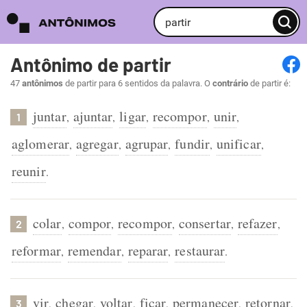
Antônimo de partir
47
antônimos
de partir para 6 sentidos da palavra. O
contrário
de partir é:
juntar
ajuntar
ligar
recompor
unir
,
,
,
,
,
1
aglomerar
agregar
agrupar
fundir
unificar
,
,
,
,
,
reunir
.
colar
compor
recompor
consertar
refazer
,
,
,
,
,
2
reformar
remendar
reparar
restaurar
,
,
,
.
vir
chegar
voltar
ficar
permanecer
retornar
,
,
,
,
,
,
3