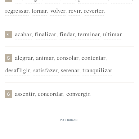
regressar
tornar
volver
revir
reverter
,
,
,
,
.
acabar
finalizar
findar
terminar
ultimar
,
,
,
,
.
4
alegrar
animar
consolar
contentar
,
,
,
,
5
desafligir
satisfazer
serenar
tranquilizar
,
,
,
.
assentir
concordar
convergir
,
,
.
6