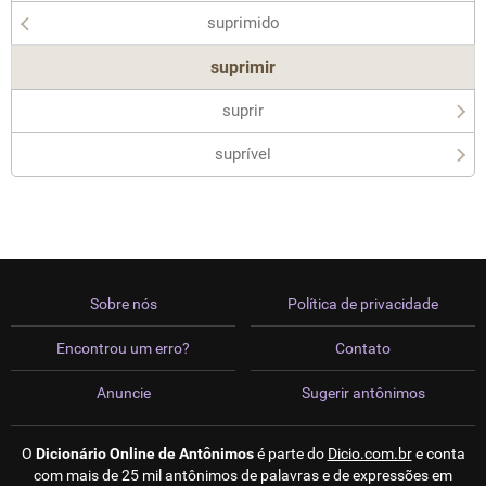
suprimido
suprimir
suprir
suprível
Sobre nós
Política de privacidade
Encontrou um erro?
Contato
Anuncie
Sugerir antônimos
O
Dicionário Online de Antônimos
é parte do
Dicio.com.br
e conta
com mais de 25 mil antônimos de palavras e de expressões em