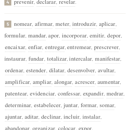
prevenir
declarar
revelar
,
,
.
4
nomear
afirmar
meter
introduzir
aplicar
,
,
,
,
,
5
formular
mandar
apor
incorporar
emitir
depor
,
,
,
,
,
,
encaixar
enfiar
entregar
entremear
prescrever
,
,
,
,
,
instaurar
fundar
totalizar
intercalar
manifestar
,
,
,
,
,
ordenar
estender
dilatar
desenvolver
avultar
,
,
,
,
,
amplificar
ampliar
alongar
acrescer
aumentar
,
,
,
,
,
patentear
evidenciar
confessar
expandir
medrar
,
,
,
,
,
determinar
estabelecer
juntar
formar
somar
,
,
,
,
,
ajuntar
aditar
declinar
incluir
instalar
,
,
,
,
,
abandonar
organizar
colocar
expor
,
,
,
.