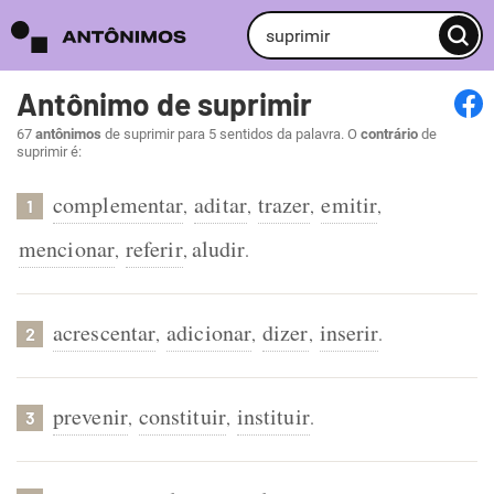
Antônimo de suprimir
67
antônimos
de suprimir para 5 sentidos da palavra. O
contrário
de
suprimir é:
complementar
aditar
trazer
emitir
,
,
,
,
1
mencionar
referir
aludir
,
,
.
acrescentar
adicionar
dizer
inserir
,
,
,
.
2
prevenir
constituir
instituir
,
,
.
3