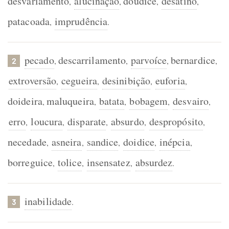
desvariamento
alucinação
doudice
desatino
,
,
,
,
patacoada
imprudência
,
.
pecado
descarrilamento
parvoíce
bernardice
,
,
,
,
2
extroversão
cegueira
desinibição
euforia
,
,
,
,
doideira
maluqueira
batata
bobagem
desvairo
,
,
,
,
,
erro
loucura
disparate
absurdo
despropósito
,
,
,
,
,
necedade
asneira
sandice
doidice
inépcia
,
,
,
,
,
borreguice
tolice
insensatez
absurdez
,
,
,
.
inabilidade
.
3