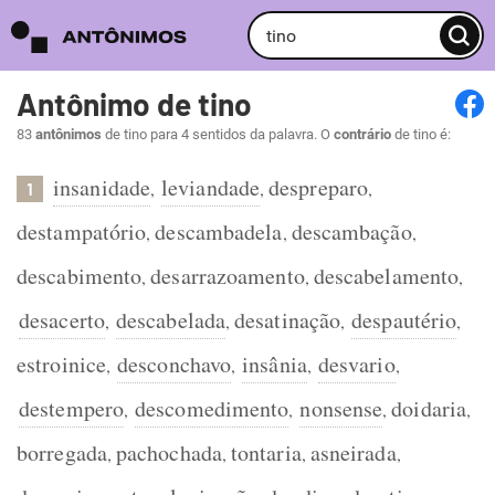
Antônimo de tino
83
antônimos
de tino para 4 sentidos da palavra. O
contrário
de tino é:
insanidade
leviandade
despreparo
,
,
,
1
destampatório
descambadela
descambação
,
,
,
descabimento
desarrazoamento
descabelamento
,
,
,
desacerto
descabelada
desatinação
despautério
,
,
,
,
estroinice
desconchavo
insânia
desvario
,
,
,
,
destempero
descomedimento
nonsense
doidaria
,
,
,
,
borregada
pachochada
tontaria
asneirada
,
,
,
,