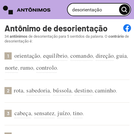
Antônimo de desorientação
34
antônimos
de desorientação para 5 sentidos da palavra. O
contrário
de
desorientação é:
orientação
equilíbrio
comando
direção
guia
,
,
,
,
,
1
norte
rumo
controlo
,
,
.
rota
sabedoria
bússola
destino
caminho
,
,
,
,
.
2
cabeça
sensatez
juízo
tino
,
,
,
.
3