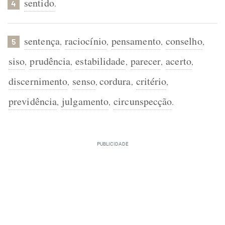
sentido
.
4
sentença
raciocínio
pensamento
conselho
,
,
,
,
5
siso
prudência
estabilidade
parecer
acerto
,
,
,
,
,
discernimento
senso
cordura
critério
,
,
,
,
previdência
julgamento
circunspecção
,
,
.