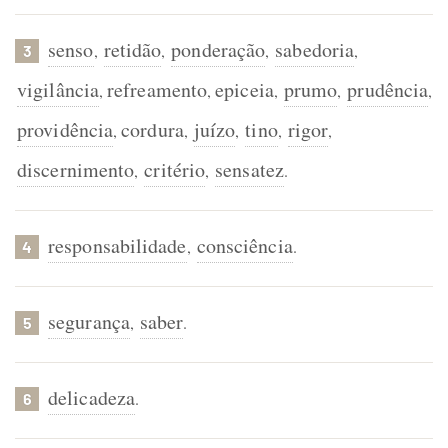
senso
retidão
ponderação
sabedoria
,
,
,
,
3
vigilância
refreamento
epiceia
prumo
prudência
,
,
,
,
,
providência
cordura
juízo
tino
rigor
,
,
,
,
,
discernimento
critério
sensatez
,
,
.
responsabilidade
consciência
,
.
4
segurança
saber
,
.
5
delicadeza
.
6