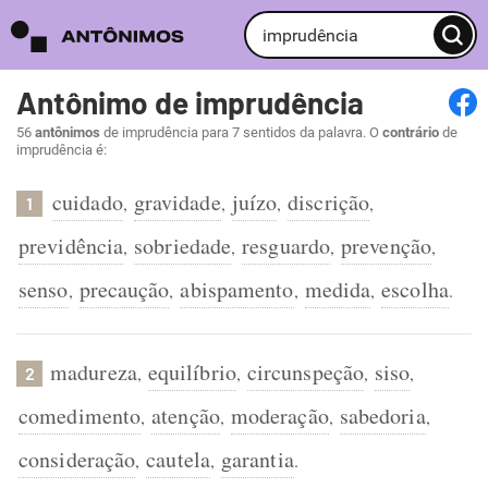
Antônimo de imprudência
56
antônimos
de imprudência para 7 sentidos da palavra. O
contrário
de
imprudência é:
cuidado
gravidade
juízo
discrição
,
,
,
,
1
previdência
sobriedade
resguardo
prevenção
,
,
,
,
senso
precaução
abispamento
medida
escolha
,
,
,
,
.
madureza
equilíbrio
circunspeção
siso
,
,
,
,
2
comedimento
atenção
moderação
sabedoria
,
,
,
,
consideração
cautela
garantia
,
,
.