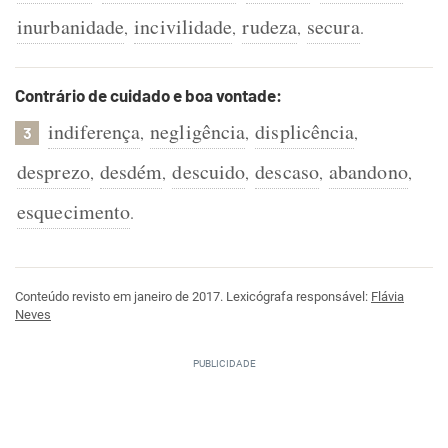
inurbanidade
incivilidade
rudeza
secura
,
,
,
.
Contrário de cuidado e boa vontade:
indiferença
negligência
displicência
,
,
,
3
desprezo
desdém
descuido
descaso
abandono
,
,
,
,
,
esquecimento
.
Conteúdo revisto em janeiro de 2017. Lexicógrafa responsável:
Flávia
Neves