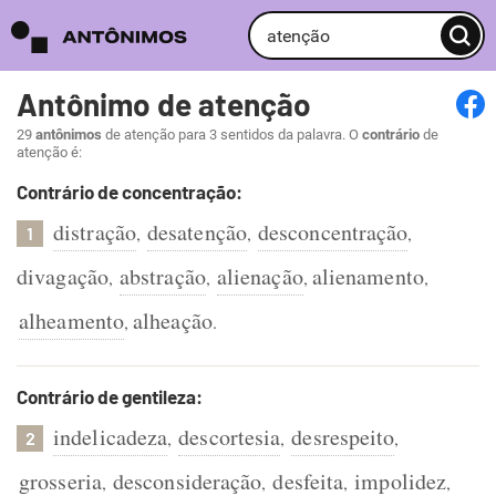
Antônimo de atenção
29
antônimos
de atenção para 3 sentidos da palavra. O
contrário
de
atenção é:
Contrário de concentração:
distração
desatenção
desconcentração
,
,
,
1
divagação
abstração
alienação
alienamento
,
,
,
,
alheamento
alheação
,
.
Contrário de gentileza:
indelicadeza
descortesia
desrespeito
,
,
,
2
grosseria
desconsideração
desfeita
impolidez
,
,
,
,