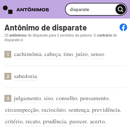
Antônimo de disparate
25
antônimos
de disparate para 3 sentidos da palavra. O
contrário
de
disparate é:
cachimónia
cabeça
tino
juízo
senso
,
,
,
,
.
1
sabedoria
.
2
julgamento
siso
conselho
pensamento
,
,
,
,
3
circunspecção
raciocínio
sentença
previdência
,
,
,
,
critério
recato
prudência
parecer
acerto
,
,
,
,
,