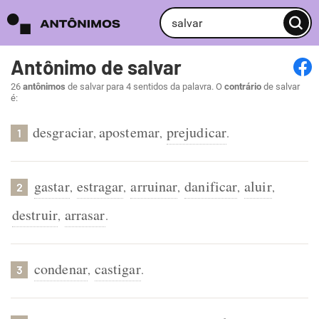
Antônimo de salvar
26
antônimos
de salvar para 4 sentidos da palavra. O
contrário
de salvar
é:
desgraciar
apostemar
prejudicar
,
,
.
1
gastar
estragar
arruinar
danificar
aluir
,
,
,
,
,
2
destruir
arrasar
,
.
condenar
castigar
,
.
3