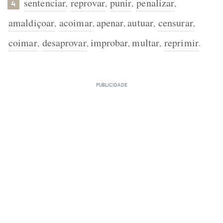
sentenciar
reprovar
punir
penalizar
,
,
,
,
4
amaldiçoar
acoimar
apenar
autuar
censurar
,
,
,
,
,
coimar
desaprovar
improbar
multar
reprimir
,
,
,
,
.