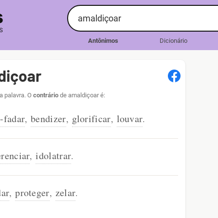
Antônimos
Dicionário
diçoar
a palavra. O
contrário
de amaldiçoar é:
-fadar
bendizer
glorificar
louvar
,
,
,
.
erenciar
idolatrar
,
.
dar
proteger
zelar
,
,
.