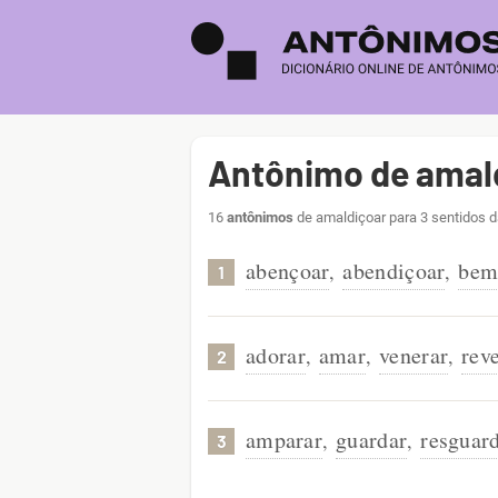
Antônimo de amal
16
antônimos
de amaldiçoar para 3 sentidos d
abençoar
abendiçoar
bem
,
,
1
adorar
amar
venerar
rev
,
,
,
2
amparar
guardar
resguar
,
,
3