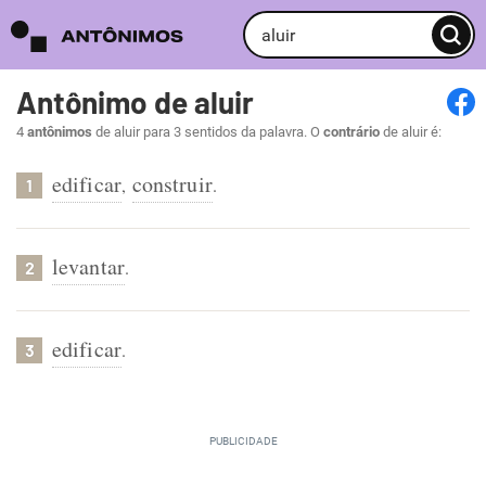
Antônimo de aluir
4
antônimos
de aluir para 3 sentidos da palavra. O
contrário
de aluir é:
edificar
construir
,
.
1
levantar
.
2
edificar
.
3