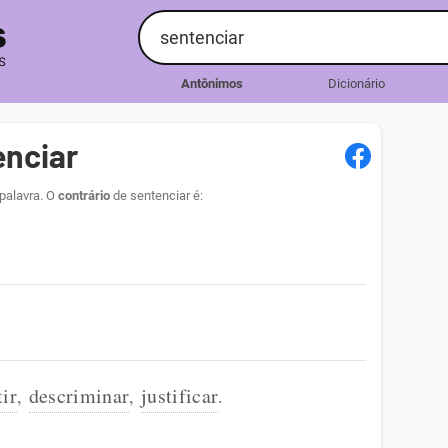
Antônimos
Dicionário
enciar
 palavra. O
contrário
de sentenciar é:
tir
descriminar
justificar
,
,
.