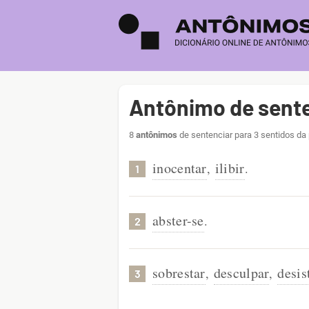
Antônimo de sent
8
antônimos
de sentenciar para 3 sentidos da
inocentar
ilibir
,
.
1
abster-se
.
2
sobrestar
desculpar
desis
,
,
3