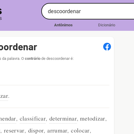
Antônimos
Dicionário
oordenar
 da palavra. O
contrário
de descoordenar é:
izar
.
mendar
classificar
determinar
metodizar
,
,
,
,
r
reservar
dispor
arrumar
colocar
,
,
,
,
,