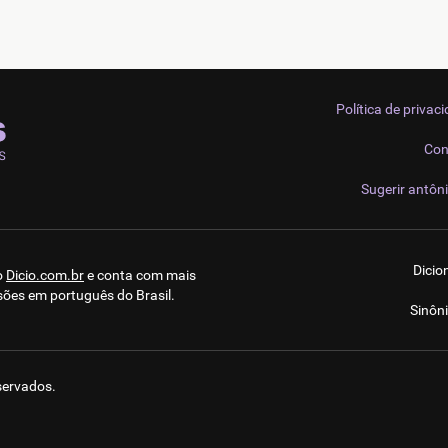
Política de privac
Con
Sugerir antôn
Dicio
o
Dicio.com.br
e conta com mais
sões em português do Brasil.
Sinôn
eservados.