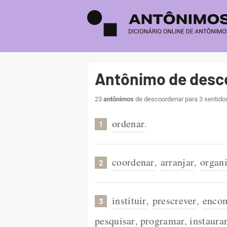
Antônimo de desc
23
antônimos
de descoordenar para 3 sentidos
ordenar
.
1
coordenar
arranjar
organ
,
,
2
instituir
prescrever
enco
,
,
3
pesquisar
programar
instaura
,
,