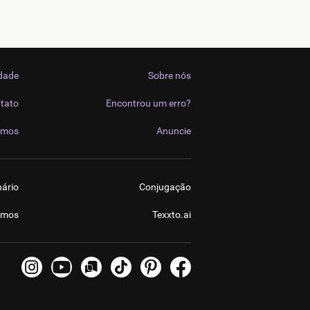
idade
Sobre nós
tato
Encontrou um erro?
imos
Anuncie
nário
Conjugação
imos
Texxto.ai