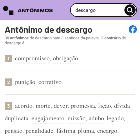
Antônimo de descargo
38
antônimos
de descargo para 3 sentidos da palavra. O
contrário
de
descargo é:
compromisso
obrigação
,
.
1
punição
corretivo
,
.
2
acordo
morte
dever
promessa
lição
dívida
,
,
,
,
,
,
3
duplicata
engajamento
missão
adubo
legado
,
,
,
,
,
pensão
penalidade
lástima
pluma
encargo
,
,
,
,
,