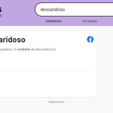
Antônimos
Dicionário
aridoso
a palavra. O
contrário
de descaridoso é: