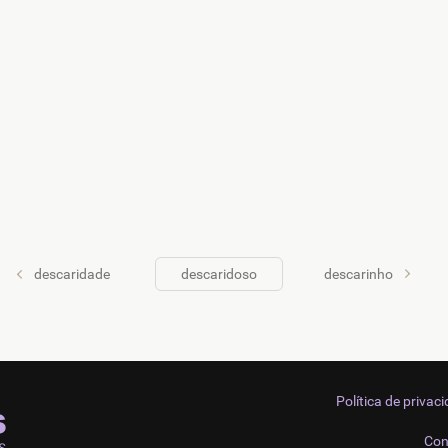
descaridade
descaridoso
descarinho
Política de privac
Con