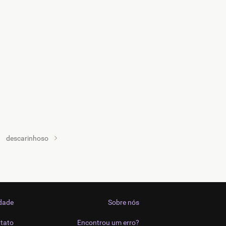
descarinhoso
idade
Sobre nós
tato
Encontrou um erro?