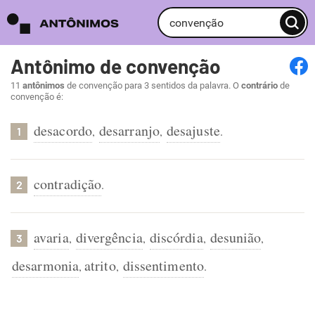
Antônimo de convenção
11
antônimos
de convenção para 3 sentidos da palavra. O
contrário
de
convenção é:
desacordo
desarranjo
desajuste
,
,
.
1
contradição
.
2
avaria
divergência
discórdia
desunião
,
,
,
,
3
desarmonia
atrito
dissentimento
,
,
.