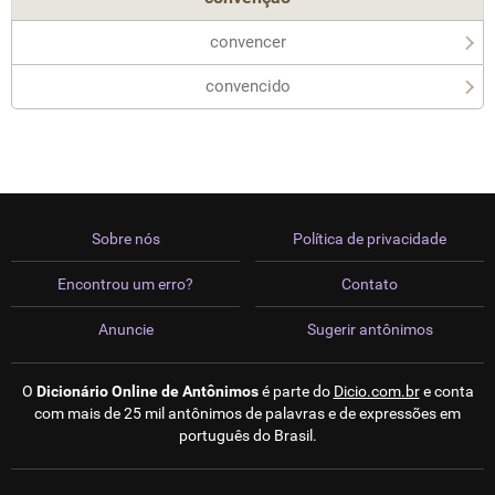
convencer
convencido
Sobre nós
Política de privacidade
Encontrou um erro?
Contato
Anuncie
Sugerir antônimos
O
Dicionário Online de Antônimos
é parte do
Dicio.com.br
e conta
com mais de 25 mil antônimos de palavras e de expressões em
português do Brasil.