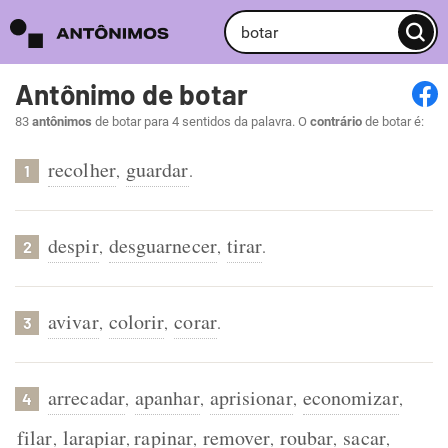
Antônimo de botar
83
antônimos
de botar para 4 sentidos da palavra. O
contrário
de botar é:
recolher
guardar
,
.
1
despir
desguarnecer
tirar
,
,
.
2
avivar
colorir
corar
,
,
.
3
arrecadar
apanhar
aprisionar
economizar
,
,
,
,
4
filar
larapiar
rapinar
remover
roubar
sacar
,
,
,
,
,
,