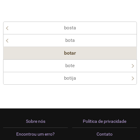
bosta
bota
botar
bote
botija
Sobre nós
Política de privacidade
Encontrou um erro?
Contato