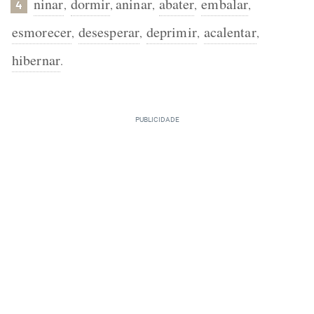
ninar
dormir
aninar
abater
embalar
,
,
,
,
,
4
esmorecer
desesperar
deprimir
acalentar
,
,
,
,
hibernar
.