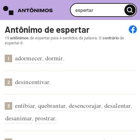
Antônimo de espertar
19
antônimos
de espertar para 4 sentidos da palavra. O
contrário
de
espertar é:
adormecer
dormir
,
.
1
desincentivar
.
2
entibiar
quebrantar
desencorajar
desalentar
,
,
,
,
3
desanimar
prostrar
,
.