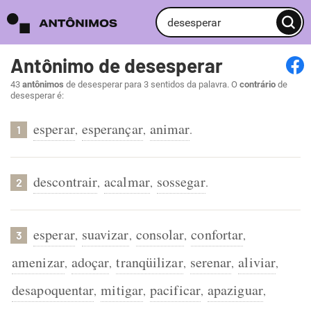
Antônimo de desesperar
43
antônimos
de desesperar para 3 sentidos da palavra. O
contrário
de
desesperar é:
esperar
esperançar
animar
,
,
.
1
descontrair
acalmar
sossegar
,
,
.
2
esperar
suavizar
consolar
confortar
,
,
,
,
3
amenizar
adoçar
tranqüilizar
serenar
aliviar
,
,
,
,
,
desapoquentar
mitigar
pacificar
apaziguar
,
,
,
,