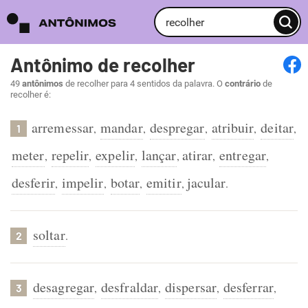
Antônimo de recolher
49
antônimos
de recolher para 4 sentidos da palavra. O
contrário
de
recolher é:
arremessar
mandar
despregar
atribuir
deitar
,
,
,
,
,
1
meter
repelir
expelir
lançar
atirar
entregar
,
,
,
,
,
,
desferir
impelir
botar
emitir
jacular
,
,
,
,
.
soltar
.
2
desagregar
desfraldar
dispersar
desferrar
,
,
,
,
3