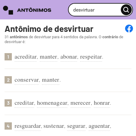
Antônimo de desvirtuar
31
antônimos
de desvirtuar para 4 sentidos da palavra. O
contrário
de
desvirtuar é:
acreditar
manter
abonar
respeitar
,
,
,
.
1
conservar
manter
,
.
2
creditar
homenagear
merecer
honrar
,
,
,
.
3
resguardar
sustenar
segurar
aguentar
,
,
,
,
4