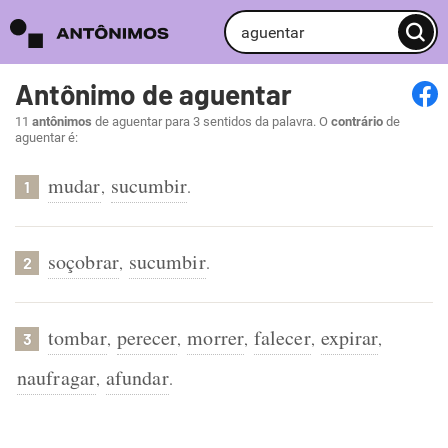
Antônimo de aguentar
11
antônimos
de aguentar para 3 sentidos da palavra. O
contrário
de
aguentar é:
mudar
sucumbir
,
.
1
soçobrar
sucumbir
,
.
2
tombar
perecer
morrer
falecer
expirar
,
,
,
,
,
3
naufragar
afundar
,
.