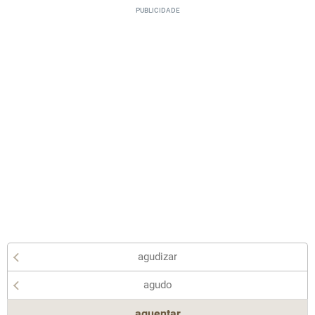
agudizar
agudo
aguentar