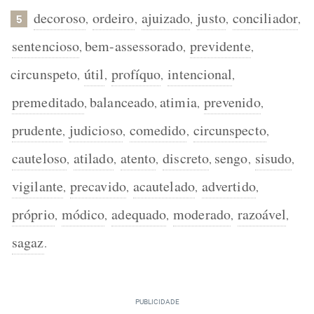
decoroso
ordeiro
ajuizado
justo
conciliador
,
,
,
,
,
5
sentencioso
bem-assessorado
previdente
,
,
,
circunspeto
útil
profíquo
intencional
,
,
,
,
premeditado
balanceado
atimia
prevenido
,
,
,
,
prudente
judicioso
comedido
circunspecto
,
,
,
,
cauteloso
atilado
atento
discreto
sengo
sisudo
,
,
,
,
,
,
vigilante
precavido
acautelado
advertido
,
,
,
,
próprio
módico
adequado
moderado
razoável
,
,
,
,
,
sagaz
.