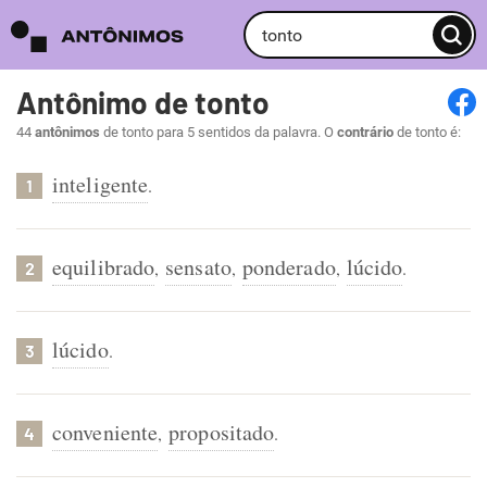
Antônimo de tonto
44
antônimos
de tonto para 5 sentidos da palavra. O
contrário
de tonto é:
inteligente
.
1
equilibrado
sensato
ponderado
lúcido
,
,
,
.
2
lúcido
.
3
conveniente
propositado
,
.
4