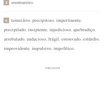
aventureiro
.
3
temerário
precipitoso
impertinente
,
,
,
4
precipitado
insipiente
injudicioso
quebradiço
,
,
,
,
arrebatado
audacioso
frágil
estouvado
estúrdio
,
,
,
,
,
improvidente
impulsivo
impolítico
,
,
.