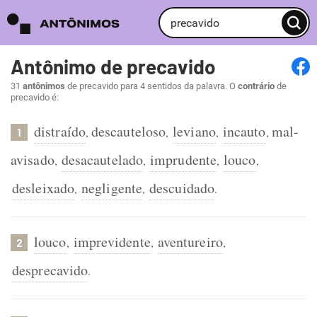
Antônimo de precavido
31
antônimos
de precavido para 4 sentidos da palavra. O
contrário
de
precavido é:
distraído
descauteloso
leviano
incauto
mal-
,
,
,
,
1
avisado
desacautelado
imprudente
louco
,
,
,
,
desleixado
negligente
descuidado
,
,
.
louco
imprevidente
aventureiro
,
,
,
2
desprecavido
.