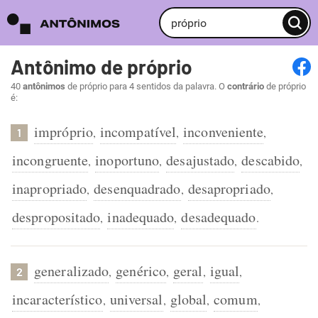
Antônimo de próprio
40
antônimos
de próprio para 4 sentidos da palavra. O
contrário
de próprio
é:
impróprio
incompatível
inconveniente
,
,
,
1
incongruente
inoportuno
desajustado
descabido
,
,
,
,
inapropriado
desenquadrado
desapropriado
,
,
,
despropositado
inadequado
desadequado
,
,
.
generalizado
genérico
geral
igual
,
,
,
,
2
incaracterístico
universal
global
comum
,
,
,
,