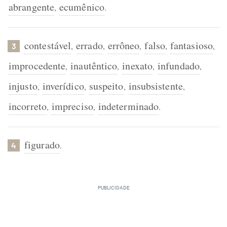
abrangente
ecumênico
,
.
contestável
errado
errôneo
falso
fantasioso
,
,
,
,
,
3
improcedente
inautêntico
inexato
infundado
,
,
,
,
injusto
inverídico
suspeito
insubsistente
,
,
,
,
incorreto
impreciso
indeterminado
,
,
.
figurado
.
4