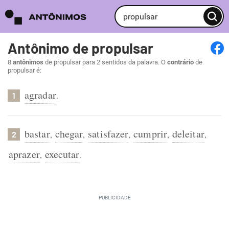
Antônimo de propulsar
8
antônimos
de propulsar para 2 sentidos da palavra. O
contrário
de
propulsar é:
agradar
.
1
bastar
chegar
satisfazer
cumprir
deleitar
,
,
,
,
,
2
aprazer
executar
,
.