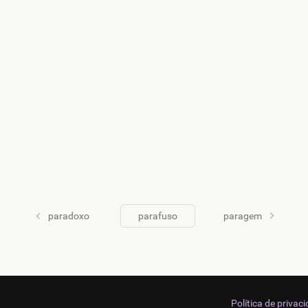
paradoxo
parafuso
paragem
Política de privac