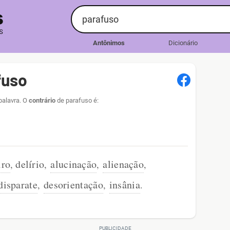
Antônimos
Dicionário
fuso
palavra. O
contrário
de parafuso é:
iro
delírio
alucinação
alienação
,
,
,
,
disparate
desorientação
insânia
,
,
.