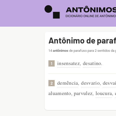
Antônimo de para
14
antônimos
de parafuso para 2 sentidos da 
insensatez
desatino
,
.
1
demência
desvario
desva
,
,
2
aluamento
parvulez
loucura
,
,
,