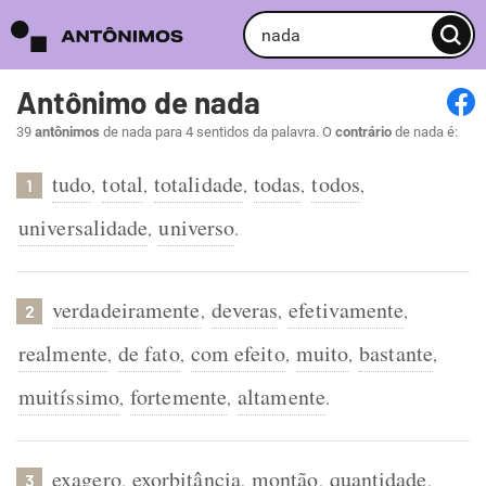
Antônimo de nada
39
antônimos
de nada para 4 sentidos da palavra. O
contrário
de nada é:
tudo
total
totalidade
todas
todos
,
,
,
,
,
1
universalidade
universo
,
.
verdadeiramente
deveras
efetivamente
,
,
,
2
realmente
de fato
com efeito
muito
bastante
,
,
,
,
,
muitíssimo
fortemente
altamente
,
,
.
exagero
exorbitância
montão
quantidade
,
,
,
,
3