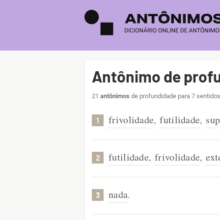
Antônimo de prof
21
antônimos
de profundidade para 7 sentidos
frivolidade
futilidade
sup
,
,
1
futilidade
frivolidade
ext
,
,
2
nada
.
3