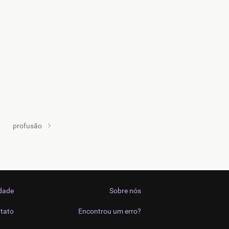
profusão
idade
Sobre nós
tato
Encontrou um erro?