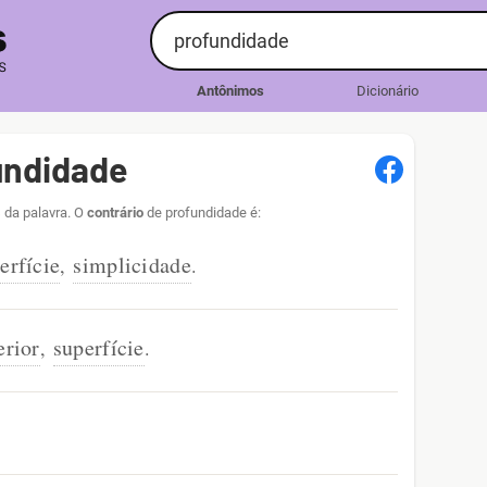
Antônimos
Dicionário
undidade
 da palavra. O
contrário
de profundidade é:
erfície
simplicidade
,
.
erior
superfície
,
.