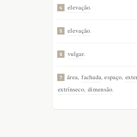
elevação
.
4
elevação
.
5
vulgar
.
6
área
fachada
espaço
exte
,
,
,
7
extrínseco
dimensão
,
.