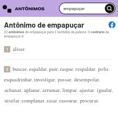
Antônimo de empapuçar
22
antônimos
de empapuçar para 2 sentidos da palavra. O
contrário
de
empapuçar é:
alisar
.
1
buscar
espaldar
puir
raspar
respaldar
polir
,
,
,
,
,
,
2
esquadrinhar
investigar
passar
desempolar
,
,
,
,
achanar
aplanar
arrumar
limpar
ajustar
igualar
,
,
,
,
,
,
nivelar
complanar
rasar
rasourar
procurar
,
,
,
,
.