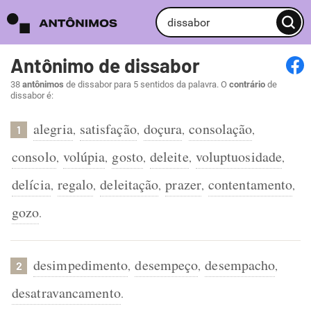
Antônimo de dissabor
38
antônimos
de dissabor para 5 sentidos da palavra. O
contrário
de
dissabor é:
alegria
satisfação
doçura
consolação
,
,
,
,
1
consolo
volúpia
gosto
deleite
voluptuosidade
,
,
,
,
,
delícia
regalo
deleitação
prazer
contentamento
,
,
,
,
,
gozo
.
desimpedimento
desempeço
desempacho
,
,
,
2
desatravancamento
.