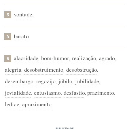
vontade
.
3
barato
.
4
alacridade
bom-humor
realização
agrado
,
,
,
,
5
alegria
desobstruimento
desobstrução
,
,
,
desembargo
regozijo
júbilo
jubilidade
,
,
,
,
jovialidade
entusiasmo
desfastio
prazimento
,
,
,
,
ledice
aprazimento
,
.