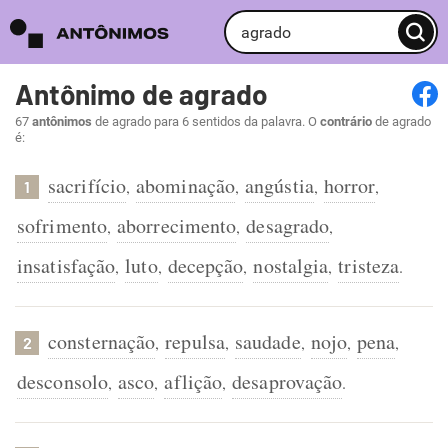
Antônimo de agrado
67
antônimos
de agrado para 6 sentidos da palavra. O
contrário
de agrado
é:
sacrifício
abominação
angústia
horror
,
,
,
,
1
sofrimento
aborrecimento
desagrado
,
,
,
insatisfação
luto
decepção
nostalgia
tristeza
,
,
,
,
.
consternação
repulsa
saudade
nojo
pena
,
,
,
,
,
2
desconsolo
asco
aflição
desaprovação
,
,
,
.