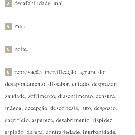
desafabilidade
mal
,
.
3
mal
.
4
noite
.
5
reprovação
mortificação
agrura
dor
,
,
,
,
6
desapontamento
dissabor
enfado
desprazer
,
,
,
,
saudade
sofrimento
dissentimento
censura
,
,
,
,
mágoa
decepção
descortesia
luto
desgosto
,
,
,
,
,
sacrifício
aspereza
desabrimento
rispidez
,
,
,
,
espigão
dureza
contrariedade
inurbanidade
,
,
,
,