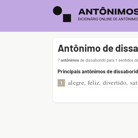
Antônimo de diss
7
antônimos
de dissaborido para 1 sentidos d
Principais antônimos de dissabori
alegre
feliz
divertido
sat
,
,
,
1