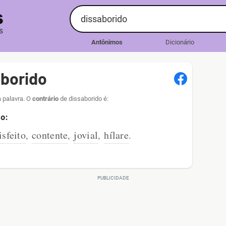
Antônimos
Dicionário
aborido
a palavra. O
contrário
de dissaborido é:
do:
isfeito
contente
jovial
hílare
,
,
,
.