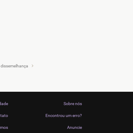
dissemelhança
idade
Sobre nós
tato
Encontrou um erro?
imos
Anuncie