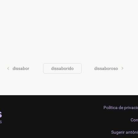
dissabor
dissaborido
dissaboroso
Política de privac
Con
Sugerir antôn