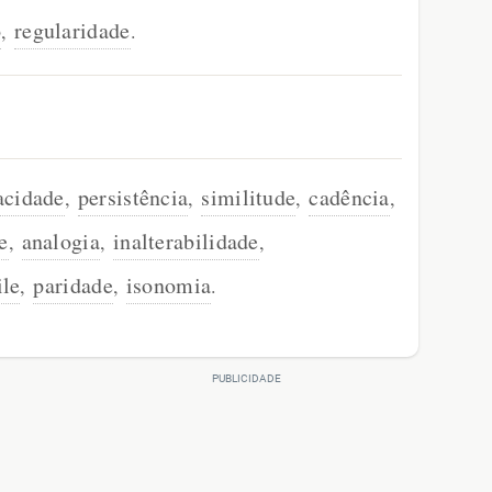
o
regularidade
,
.
acidade
persistência
similitude
cadência
,
,
,
,
e
analogia
inalterabilidade
,
,
,
ile
paridade
isonomia
,
,
.