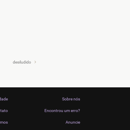
desiludido
idade
Sobre nós
tato
Encontrou um erro?
imos
Anuncie