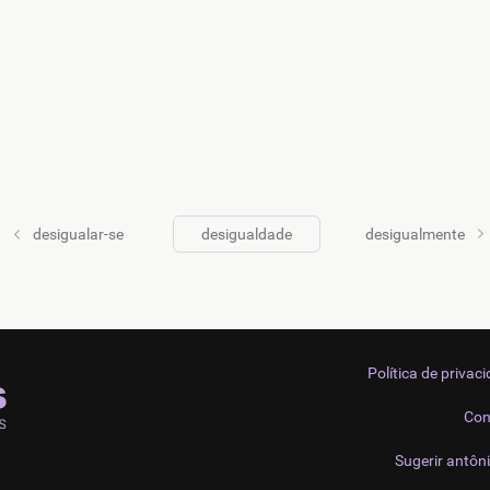
desigualar-se
desigualdade
desigualmente
Política de privac
Con
Sugerir antôn