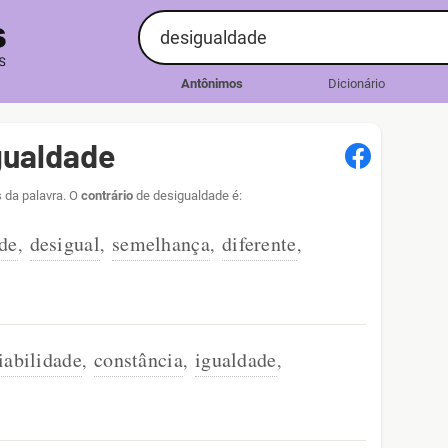
Antônimos
Dicionário
gualdade
 da palavra. O
contrário
de desigualdade é:
de
desigual
semelhança
diferente
,
,
,
,
iabilidade
constância
igualdade
,
,
,