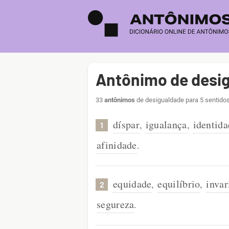
Antônimo de desi
33
antônimos
de desigualdade para 5 sentidos
díspar
igualança
identida
,
,
1
afinidade
.
equidade
equilíbrio
invar
,
,
2
segureza
.