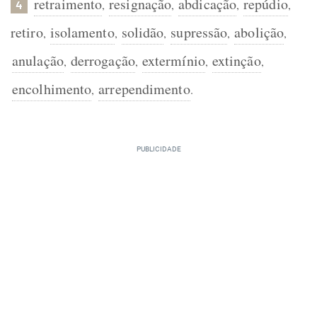
retraimento
resignação
abdicação
repúdio
,
,
,
,
4
retiro
isolamento
solidão
supressão
abolição
,
,
,
,
,
anulação
derrogação
extermínio
extinção
,
,
,
,
encolhimento
arrependimento
,
.