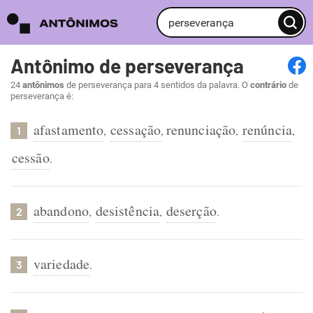
Antônimo de perseverança
24
antônimos
de perseverança para 4 sentidos da palavra. O
contrário
de
perseverança é:
afastamento
cessação
renunciação
renúncia
,
,
,
,
1
cessão
.
abandono
desistência
deserção
,
,
.
2
variedade
.
3