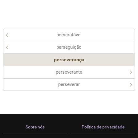
perscrutável
perseguição
perseverança
perseverante
perseverar
Sobre nós
Política de privacidade