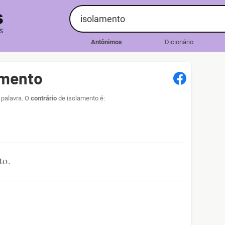
Antônimos
Dicionário
amento
 palavra. O
contrário
de isolamento é:
to
.