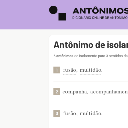
Antônimo de isol
6
antônimos
de isolamento para 3 sentidos da
fusão
multidão
,
.
1
companha
acompanhamen
,
2
fusão
multidão
,
.
3