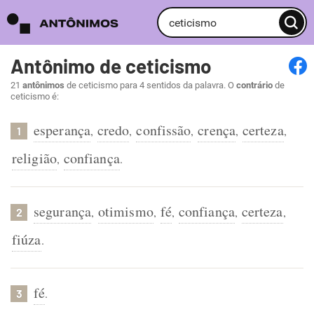
Antônimo de ceticismo
21
antônimos
de ceticismo para 4 sentidos da palavra. O
contrário
de
ceticismo é:
esperança
credo
confissão
crença
certeza
,
,
,
,
,
1
religião
confiança
,
.
segurança
otimismo
fé
confiança
certeza
,
,
,
,
,
2
fiúza
.
fé
.
3