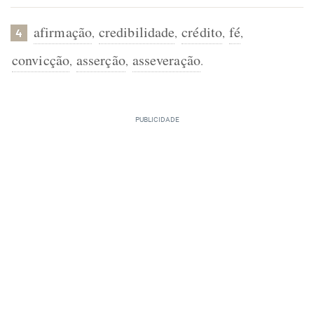
afirmação
credibilidade
crédito
fé
,
,
,
,
4
convicção
asserção
asseveração
,
,
.