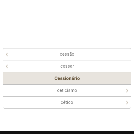
cessão
cessar
Cessionário
ceticismo
cético