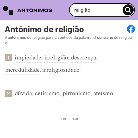
Antônimo de religião
9
antônimos
de religião para 2 sentidos da palavra. O
contrário
de religião
é:
impiedade
irreligião
descrença
,
,
,
1
incredulidade
irreligiosidade
,
.
dúvida
ceticismo
pirronismo
ateísmo
,
,
,
.
2