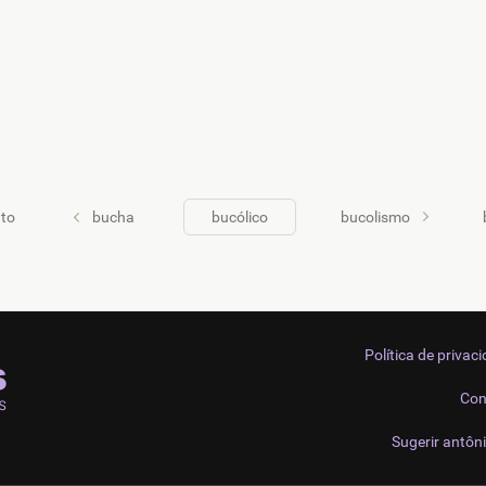
uto
bucha
bucólico
bucolismo
Política de privac
Con
Sugerir antôn