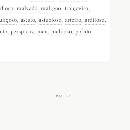
idioso
malvado
maligno
traiçoeiro
,
,
,
,
uliçoso
astuto
astucioso
arteiro
ardiloso
,
,
,
,
,
ado
perspicaz
mau
maldoso
polido
,
,
,
,
,