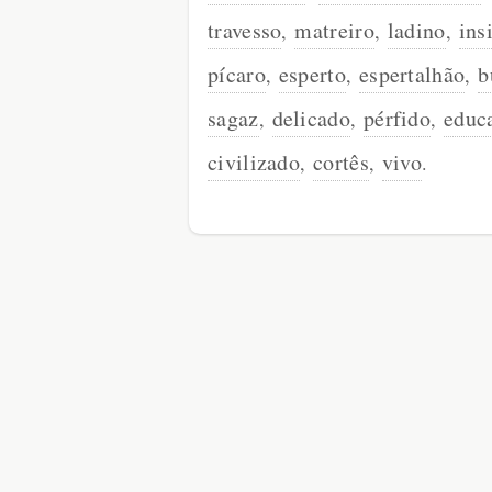
travesso
matreiro
ladino
ins
,
,
,
pícaro
esperto
espertalhão
b
,
,
,
sagaz
delicado
pérfido
educ
,
,
,
civilizado
cortês
vivo
,
,
.