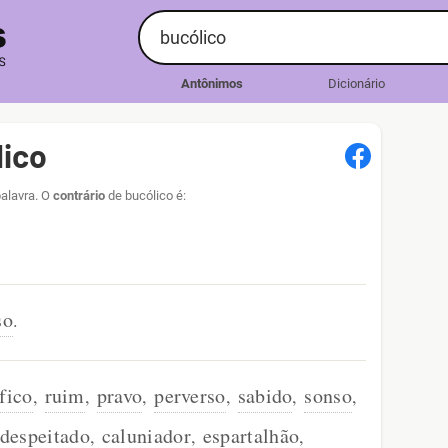
Antônimos
Dicionário
lico
palavra. O
contrário
de bucólico é:
so
.
fico
ruim
pravo
perverso
sabido
sonso
,
,
,
,
,
,
despeitado
caluniador
espartalhão
,
,
,