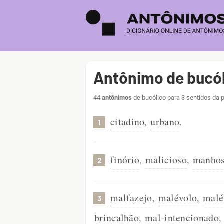
Antônimo de bucó
44
antônimos
de bucólico para 3 sentidos da 
citadino
urbano
,
.
1
finório
malicioso
manho
,
,
2
malfazejo
malévolo
malé
,
,
3
brincalhão
mal-intencionado
,
,