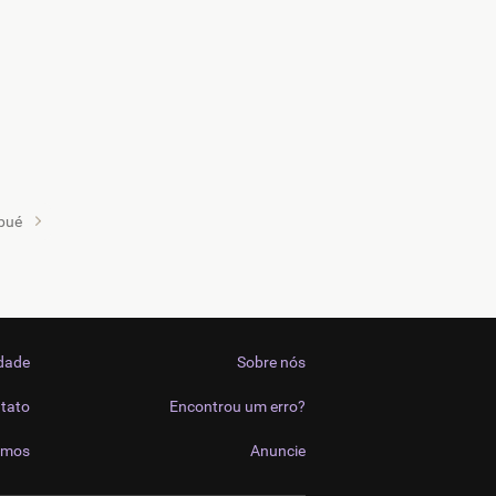
bué
idade
Sobre nós
tato
Encontrou um erro?
imos
Anuncie