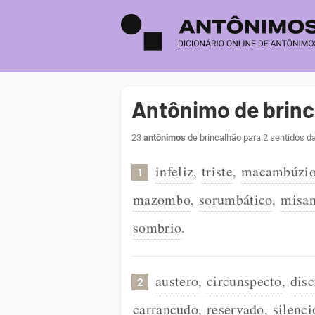
Antônimo de brin
23
antônimos
de brincalhão para 2 sentidos d
infeliz
triste
macambúzi
,
,
1
mazombo
sorumbático
misan
,
,
sombrio
.
austero
circunspecto
disc
,
,
2
carrancudo
reservado
silenci
,
,