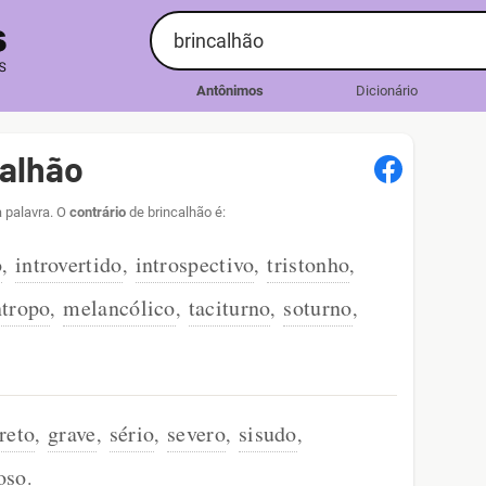
Antônimos
Dicionário
calhão
a palavra. O
contrário
de brincalhão é:
o
introvertido
introspectivo
tristonho
,
,
,
,
tropo
melancólico
taciturno
soturno
,
,
,
,
reto
grave
sério
severo
sisudo
,
,
,
,
,
oso
.