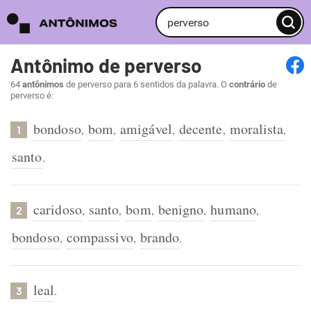
Antônimo de perverso
64
antônimos
de perverso para 6 sentidos da palavra. O
contrário
de
perverso é:
bondoso
bom
amigável
decente
moralista
,
,
,
,
,
1
santo
.
caridoso
santo
bom
benigno
humano
,
,
,
,
,
2
bondoso
compassivo
brando
,
,
.
leal
.
3