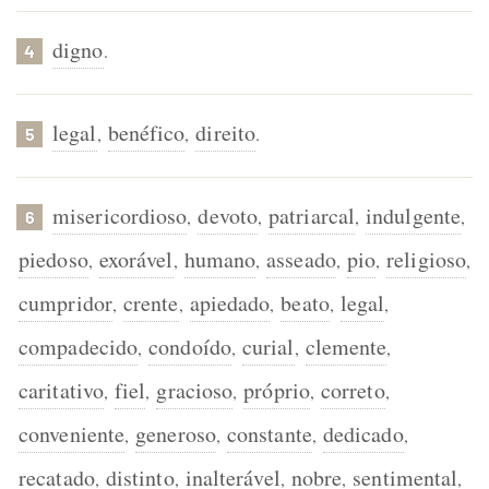
digno
.
4
legal
benéfico
direito
,
,
.
5
misericordioso
devoto
patriarcal
indulgente
,
,
,
,
6
piedoso
exorável
humano
asseado
pio
religioso
,
,
,
,
,
,
cumpridor
crente
apiedado
beato
legal
,
,
,
,
,
compadecido
condoído
curial
clemente
,
,
,
,
caritativo
fiel
gracioso
próprio
correto
,
,
,
,
,
conveniente
generoso
constante
dedicado
,
,
,
,
recatado
distinto
inalterável
nobre
sentimental
,
,
,
,
,