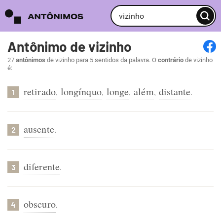
Antônimo de vizinho
27
antônimos
de vizinho para 5 sentidos da palavra. O
contrário
de vizinho
é:
retirado
longínquo
longe
além
distante
,
,
,
,
.
1
ausente
.
2
diferente
.
3
obscuro
.
4