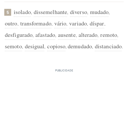
isolado
dissemelhante
diverso
mudado
,
,
,
,
5
outro
transformado
vário
variado
díspar
,
,
,
,
,
desfigurado
afastado
ausente
alterado
remoto
,
,
,
,
,
semoto
desigual
copioso
demudado
distanciado
,
,
,
,
.