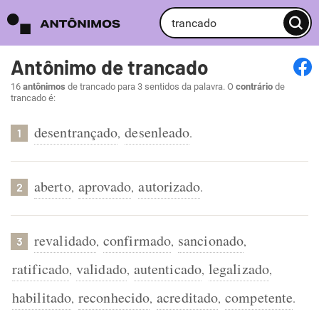
Antônimo de trancado
16
antônimos
de trancado para 3 sentidos da palavra. O
contrário
de
trancado é:
desentrançado
desenleado
,
.
1
aberto
aprovado
autorizado
,
,
.
2
revalidado
confirmado
sancionado
,
,
,
3
ratificado
validado
autenticado
legalizado
,
,
,
,
habilitado
reconhecido
acreditado
competente
,
,
,
.