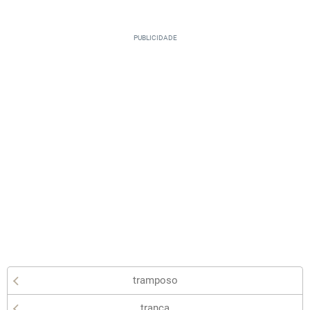
tramposo
trança