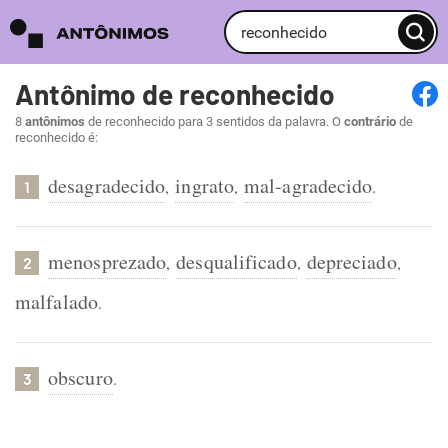
Antônimo de reconhecido
8
antônimos
de reconhecido para 3 sentidos da palavra. O
contrário
de
reconhecido é:
desagradecido
ingrato
mal-agradecido
,
,
.
1
menosprezado
desqualificado
depreciado
,
,
,
2
malfalado
.
obscuro
.
3